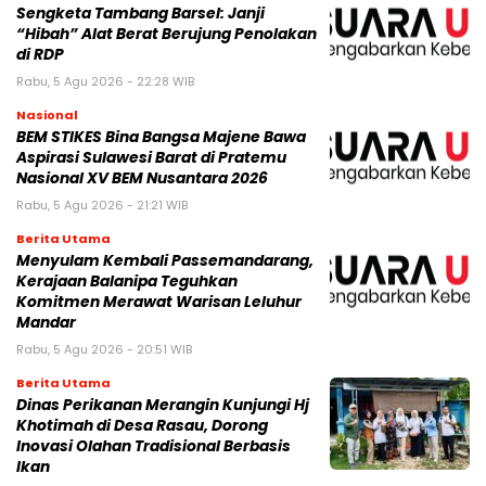
Sengketa Tambang Barsel: Janji
“Hibah” Alat Berat Berujung Penolakan
di RDP
Rabu, 5 Agu 2026 - 22:28 WIB
Nasional
BEM STIKES Bina Bangsa Majene Bawa
Aspirasi Sulawesi Barat di Pratemu
Nasional XV BEM Nusantara 2026
Rabu, 5 Agu 2026 - 21:21 WIB
Berita Utama
Menyulam Kembali Passemandarang,
Kerajaan Balanipa Teguhkan
Komitmen Merawat Warisan Leluhur
Mandar
Rabu, 5 Agu 2026 - 20:51 WIB
Berita Utama
Dinas Perikanan Merangin Kunjungi Hj
Khotimah di Desa Rasau, Dorong
Inovasi Olahan Tradisional Berbasis
Ikan