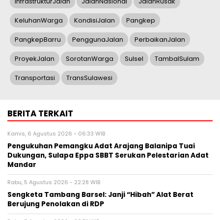
InfrastrukturJalan
JalanNasional
JalanRusak
KeluhanWarga
KondisiJalan
Pangkep
PangkepBarru
PenggunaJalan
PerbaikanJalan
ProyekJalan
SorotanWarga
Sulsel
TambalSulam
Transportasi
TransSulawesi
BERITA TERKAIT
Kamis, 6 Agustus 2026 - 06:33 WIB
Pengukuhan Pemangku Adat Arajang Balanipa Tuai
Dukungan, Sulapa Eppa SBBT Serukan Pelestarian Adat
Mandar
Rabu, 5 Agustus 2026 - 22:28 WIB
Sengketa Tambang Barsel: Janji “Hibah” Alat Berat
Berujung Penolakan di RDP