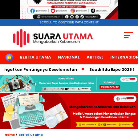
SCROLL TO CONTINUE WITH CONTENT
HOME
BERITA UTAMA
NASIONAL
ARTIKEL
INTERNASIO
gatkan Pentingnya Keselamatan
Saudi Edu Expo 2026 Sukses 
/
Home
Berita Utama