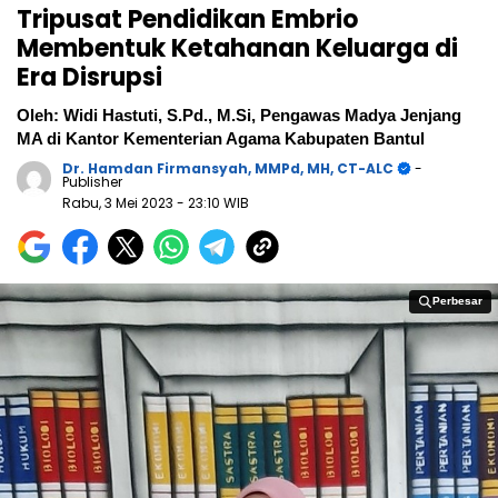
Tripusat Pendidikan Embrio
Membentuk Ketahanan Keluarga di
Era Disrupsi
Oleh: Widi Hastuti, S.Pd., M.Si, Pengawas Madya Jenjang
MA di Kantor Kementerian Agama Kabupaten Bantul
Dr. Hamdan Firmansyah, MMPd, MH, CT-ALC
-
Publisher
Rabu, 3 Mei 2023
- 23:10 WIB
Perbesar
Perbesar