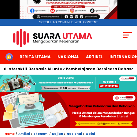
SCROLL TO CONTINUE WITH CONTENT
HOME
BERITA UTAMA
NASIONAL
ARTIKEL
INTERNASIO
nteraktif Berbasis AI untuk Pembelajaran Berbicara Bahasa Arab
/
/
/
/
/
Home
Artikel
Ekonomi
Kajian
Nasional
Opini