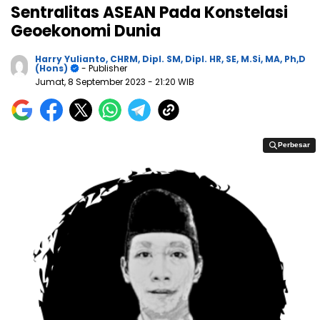
Sentralitas ASEAN Pada Konstelasi
Geoekonomi Dunia
Harry Yulianto, CHRM, Dipl. SM, Dipl. HR, SE, M.Si, MA, Ph,D
(Hons)
- Publisher
Jumat, 8 September 2023
- 21:20 WIB
Perbesar
Perbesar