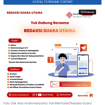
SCROLL TO RESUME CONTENT
Perbesar
Perbesar
Foto: Dok. Mas Andre Hariyanto. Pamflet Poster/Redaksi Suara