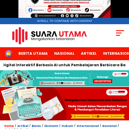
SCROLL TO CONTINUE WITH CONTENT
HOME
BERITA UTAMA
NASIONAL
ARTIKEL
INTERNASIO
tal Interaktif Berbasis AI untuk Pembelajaran Berbicara Bahasa A
/
/
/
/
/
/
/
Home
Artikel
Bisnis
Ekonomi
Hukum
Internasional
Nasional