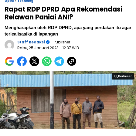
/
Opini
Teknologi
Rapat RDP DPRD Apa Rekomendasi
Relawan Paniai ANI?
Mengharapkan oleh RDP DPRD, apa yang perdakan itu agar
terlealisasika di lapangan
Staff Redaksi
- Publisher
Rabu, 25 Januari 2023
- 12:37 WIB
Perbesar
Perbesar