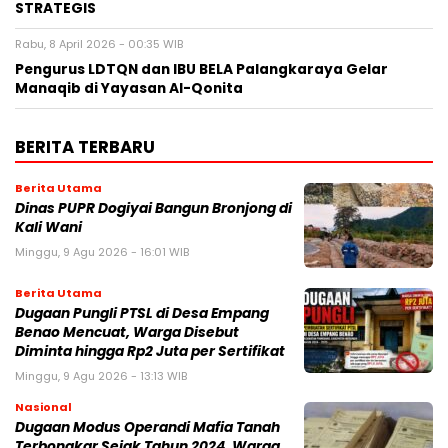
STRATEGIS
Rabu, 8 April 2026 - 00:35 WIB
Pengurus LDTQN dan IBU BELA Palangkaraya Gelar
Manaqib di Yayasan Al-Qonita
BERITA TERBARU
Berita Utama
Dinas PUPR Dogiyai Bangun Bronjong di
Kali Wani
Minggu, 9 Agu 2026 - 16:01 WIB
Berita Utama
Dugaan Pungli PTSL di Desa Empang
Benao Mencuat, Warga Disebut
Diminta hingga Rp2 Juta per Sertifikat
Minggu, 9 Agu 2026 - 13:13 WIB
Nasional
Dugaan Modus Operandi Mafia Tanah
Terbongkar Sejak Tahun 2024, Warga