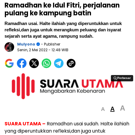
Ramadhan ke Idul Fitri, perjalanan
pulang ke kampung batin
Ramadhan usai. Halte ilahiah yang diperuntukkan untuk
refleksi,dan juga untuk merangkum peluang dan isyarat
sejarah serta ayat agama, rampung sudah.
Mulyono
- Publisher
Senin, 2 Mei 2022
- 12:48 WIB
Perbesar
Perbesar
A
A
A
SUARA UTAMA
–
Ramadhan usai sudah. Halte ilahiah
yang diperuntukkan refleksi,dan juga untuk