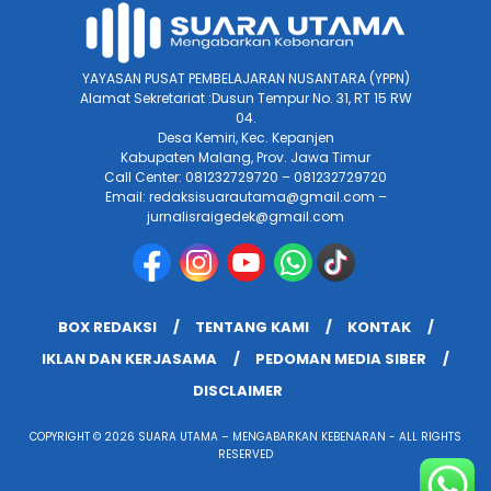
YAYASAN PUSAT PEMBELAJARAN NUSANTARA (YPPN)
Alamat Sekretariat :Dusun Tempur No. 31, RT 15 RW
04.
Desa Kemiri, Kec. Kepanjen
Kabupaten Malang, Prov. Jawa Timur
Call Center: 081232729720 – 081232729720
Email: redaksisuarautama@gmail.com –
jurnalisraigedek@gmail.com
BOX REDAKSI
TENTANG KAMI
KONTAK
IKLAN DAN KERJASAMA
PEDOMAN MEDIA SIBER
DISCLAIMER
COPYRIGHT © 2026 SUARA UTAMA – MENGABARKAN KEBENARAN - ALL RIGHTS
RESERVED