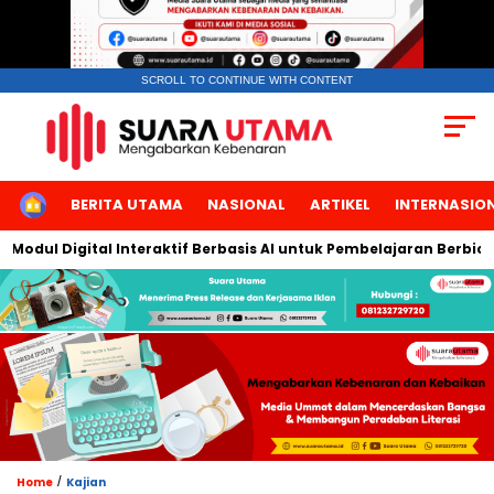
SCROLL TO CONTINUE WITH CONTENT
HOME
BERITA UTAMA
NASIONAL
ARTIKEL
INTERNASIO
ul Digital Interaktif Berbasis AI untuk Pembelajaran Berbicara 
/
Home
Kajian