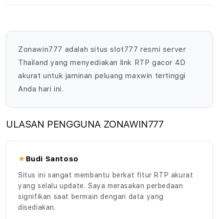
Zonawin777 adalah situs slot777 resmi server
Thailand yang menyediakan link RTP gacor 4D
akurat untuk jaminan peluang maxwin tertinggi
Anda hari ini.
ULASAN PENGGUNA ZONAWIN777
Budi Santoso
Situs ini sangat membantu berkat fitur RTP akurat
yang selalu update. Saya merasakan perbedaan
signifikan saat bermain dengan data yang
disediakan.