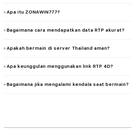
Apa itu ZONAWIN777?
Bagaimana cara mendapatkan data RTP akurat?
Apakah bermain di server Thailand aman?
Apa keunggulan menggunakan link RTP 4D?
Bagaimana jika mengalami kendala saat bermain?