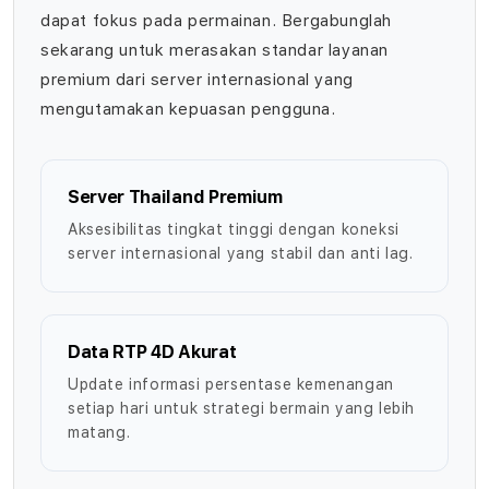
dapat fokus pada permainan. Bergabunglah
sekarang untuk merasakan standar layanan
premium dari server internasional yang
mengutamakan kepuasan pengguna.
Server Thailand Premium
Aksesibilitas tingkat tinggi dengan koneksi
server internasional yang stabil dan anti lag.
Data RTP 4D Akurat
Update informasi persentase kemenangan
setiap hari untuk strategi bermain yang lebih
matang.