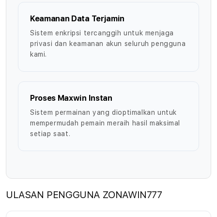
Keamanan Data Terjamin
Sistem enkripsi tercanggih untuk menjaga
privasi dan keamanan akun seluruh pengguna
kami.
Proses Maxwin Instan
Sistem permainan yang dioptimalkan untuk
mempermudah pemain meraih hasil maksimal
setiap saat.
ULASAN PENGGUNA ZONAWIN777