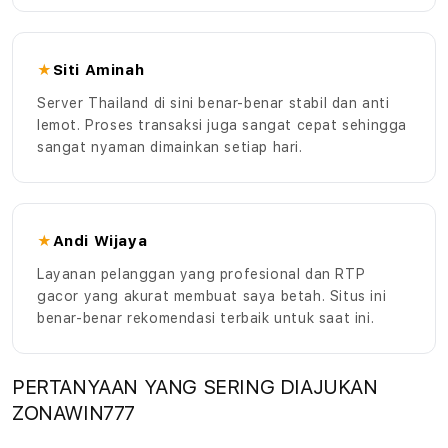
Siti Aminah
Server Thailand di sini benar-benar stabil dan anti
lemot. Proses transaksi juga sangat cepat sehingga
sangat nyaman dimainkan setiap hari.
Andi Wijaya
Layanan pelanggan yang profesional dan RTP
gacor yang akurat membuat saya betah. Situs ini
benar-benar rekomendasi terbaik untuk saat ini.
PERTANYAAN YANG SERING DIAJUKAN
ZONAWIN777