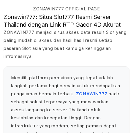
ZONAWIN777 OFFICIAL PAGE
Zonawin777: Situs Slot777 Resmi Server
Thailand dengan Link RTP Gacor 4D Akurat
ZONAWIN777 menjadi situs akses data result Slot yang
paling mudah di akses dan hasil hasil resmi setiap
pasaran Slot asia yang buat kamu ga ketinggalan
infromasinya,
Memilih platform permainan yang tepat adalah
langkah pertama bagi pemain untuk mendapatkan
pengalaman bermain terbaik.
ZONAWIN777
hadir
sebagai solusi terpercaya yang menawarkan
akses langsung ke server Thailand untuk
kestabilan dan kecepatan tinggi. Dengan
infrastruktur yang modern, setiap pemain dapat