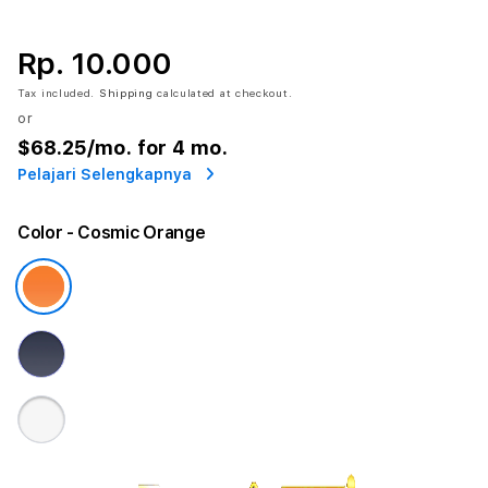
Rp. 10.000
Tax included.
Shipping
calculated at checkout.
or
$68.25
/mo. for 4 mo.
Pelajari Selengkapnya
Color
- Cosmic Orange