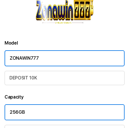
Model
ZONAWIN777
DEPOSIT 10K
Capacity
256GB