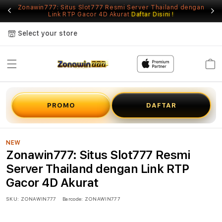
,
Zonawin777: Situs Slot777 Resmi Server Thailand dengan
Li
Link RTP Gacor 4D Akurat
Daftar Disini !
Select your store
Cart
PROMO
DAFTAR
NEW
Zonawin777: Situs Slot777 Resmi
Server Thailand dengan Link RTP
Gacor 4D Akurat
SKU:
ZONAWIN777
Barcode:
ZONAWIN777