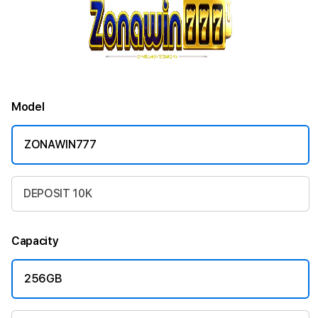
Model
ZONAWIN777
DEPOSIT 10K
Capacity
256GB