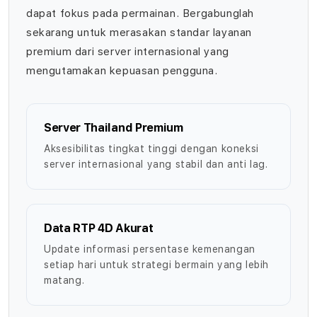
dapat fokus pada permainan. Bergabunglah
sekarang untuk merasakan standar layanan
premium dari server internasional yang
mengutamakan kepuasan pengguna.
Server Thailand Premium
Aksesibilitas tingkat tinggi dengan koneksi
server internasional yang stabil dan anti lag.
Data RTP 4D Akurat
Update informasi persentase kemenangan
setiap hari untuk strategi bermain yang lebih
matang.