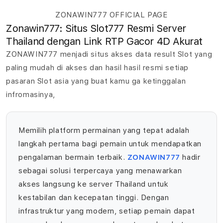
ZONAWIN777 OFFICIAL PAGE
Zonawin777: Situs Slot777 Resmi Server
Thailand dengan Link RTP Gacor 4D Akurat
ZONAWIN777 menjadi situs akses data result Slot yang
paling mudah di akses dan hasil hasil resmi setiap
pasaran Slot asia yang buat kamu ga ketinggalan
infromasinya,
Memilih platform permainan yang tepat adalah
langkah pertama bagi pemain untuk mendapatkan
pengalaman bermain terbaik.
ZONAWIN777
hadir
sebagai solusi terpercaya yang menawarkan
akses langsung ke server Thailand untuk
kestabilan dan kecepatan tinggi. Dengan
infrastruktur yang modern, setiap pemain dapat