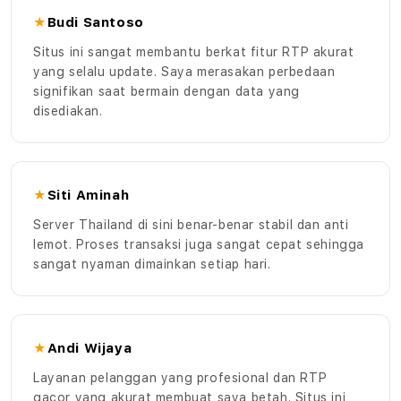
Budi Santoso
Situs ini sangat membantu berkat fitur RTP akurat
yang selalu update. Saya merasakan perbedaan
signifikan saat bermain dengan data yang
disediakan.
Siti Aminah
Server Thailand di sini benar-benar stabil dan anti
lemot. Proses transaksi juga sangat cepat sehingga
sangat nyaman dimainkan setiap hari.
Andi Wijaya
Layanan pelanggan yang profesional dan RTP
gacor yang akurat membuat saya betah. Situs ini