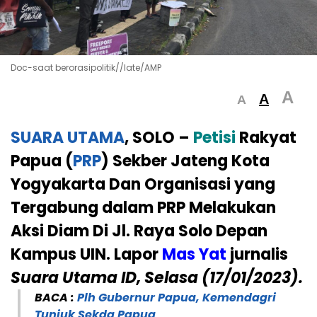
Doc-saat berorasipolitik//late/AMP
A
A
A
SUARA UTAMA
, SOLO –
Petisi
Rakyat
Papua (
PRP
) Sekber Jateng Kota
Yogyakarta Dan Organisasi yang
Tergabung dalam PRP Melakukan
Aksi Diam Di Jl. Raya Solo Depan
Kampus UIN. Lapor
Mas Yat
jurnalis
Suara Utama ID, Selasa (17/01/2023).
BACA :
Plh Gubernur Papua, Kemendagri
Tunjuk Sekda Papua