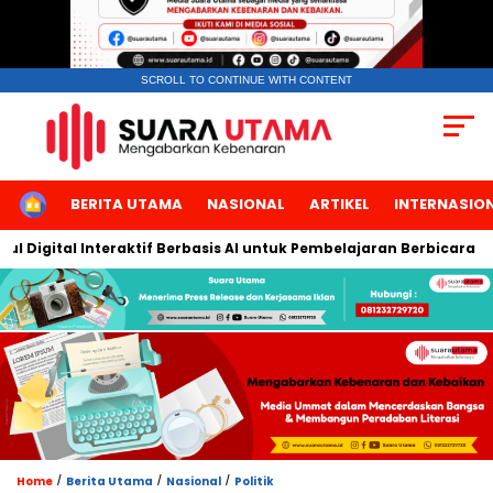
SCROLL TO CONTINUE WITH CONTENT
HOME
BERITA UTAMA
NASIONAL
ARTIKEL
INTERNASIO
tal Interaktif Berbasis AI untuk Pembelajaran Berbicara Bahasa 
/
/
/
Home
Berita Utama
Nasional
Politik