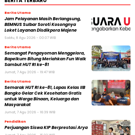
BERITA TERBARU
Berita Utama
Jam Pelayanan Masih Berlangsung,
BEMNUS Sulbar Soroti Kosongnya
Loket Layanan Disdikpora Majene
Sabtu, 8 Agu 2026 - 00:07 WIB
Berita Utama
Semangat Pengayoman Menggelora,
Bapelkum Bitung Meriahkan Fun Walk
Sambut HUT RI ke-81
Jumat, 7 Agu 2026 - 19:47 WIB
Berita Utama
Semarak HUT RI ke-81, Lapas Kelas IIB
Bangko Gelar Cek Kesehatan Gratis
untuk Warga Binaan, Keluarga dan
Masyarakat
Jumat, 7 Agu 2026 - 16:39 WIB
Pendidikan
Perjuangan Siswa KIP Berprestasi Arya