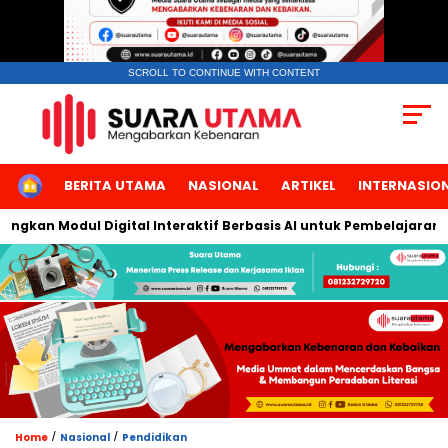
SCROLL TO CONTINUE WITH CONTENT
HOME
BERITA UTAMA
NASIONAL
ARTIKEL
INTERNASIO
n Modul Digital Interaktif Berbasis AI untuk Pembelajaran Berbi
/
/
Home
Nasional
Pendidikan