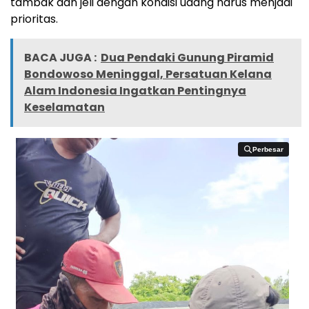
tambak dan jeli dengan kondisi udang harus menjadi
prioritas.
BACA JUGA :
Dua Pendaki Gunung Piramid
Bondowoso Meninggal, Persatuan Kelana
Alam Indonesia Ingatkan Pentingnya
Keselamatan
Perbesar
Perbesar