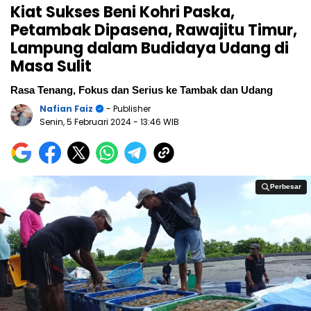
Kiat Sukses Beni Kohri Paska,
Petambak Dipasena, Rawajitu Timur,
Lampung dalam Budidaya Udang di
Masa Sulit
Rasa Tenang, Fokus dan Serius ke Tambak dan Udang
Nafian Faiz
- Publisher
Senin, 5 Februari 2024
- 13:46 WIB
Perbesar
Perbesar