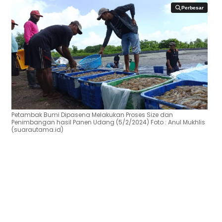
Perbesar
Perbesar
Petambak Bumi Dipasena Melakukan Proses Size dan
Penimbangan hasil Panen Udang (5/2/2024) Foto : Anul Mukhlis
(suarautama.id)