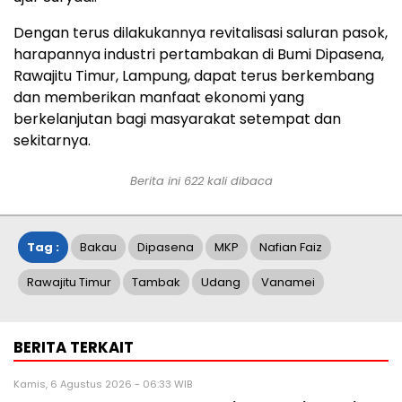
Dengan terus dilakukannya revitalisasi saluran pasok,
harapannya industri pertambakan di Bumi Dipasena,
Rawajitu Timur, Lampung, dapat terus berkembang
dan memberikan manfaat ekonomi yang
berkelanjutan bagi masyarakat setempat dan
sekitarnya.
Berita ini
622
kali dibaca
Tag :
Bakau
Dipasena
MKP
Nafian Faiz
Rawajitu Timur
Tambak
Udang
Vanamei
BERITA TERKAIT
Kamis, 6 Agustus 2026 - 06:33 WIB