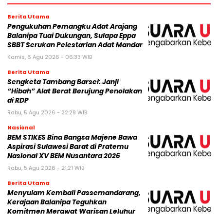
Berita Utama
Pengukuhan Pemangku Adat Arajang
Balanipa Tuai Dukungan, Sulapa Eppa
SBBT Serukan Pelestarian Adat Mandar
Kamis, 6 Agu 2026 - 06:33 WIB
Berita Utama
Sengketa Tambang Barsel: Janji
“Hibah” Alat Berat Berujung Penolakan
di RDP
Rabu, 5 Agu 2026 - 22:28 WIB
Nasional
BEM STIKES Bina Bangsa Majene Bawa
Aspirasi Sulawesi Barat di Pratemu
Nasional XV BEM Nusantara 2026
Rabu, 5 Agu 2026 - 21:21 WIB
Berita Utama
Menyulam Kembali Passemandarang,
Kerajaan Balanipa Teguhkan
Komitmen Merawat Warisan Leluhur