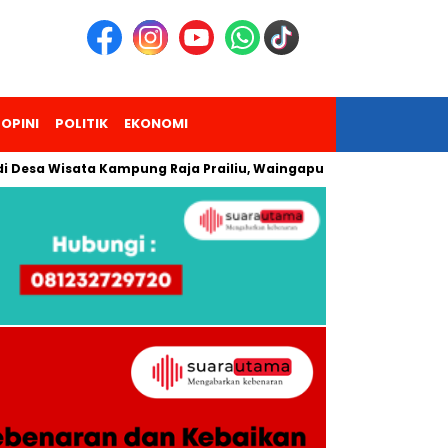
OPINI
POLITIK
EKONOMI
Wisata Kampung Raja Prailiu, Waingapu!
Dua Pendaki Gunun