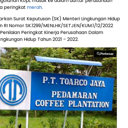
ngolahan Kopi, masuk ke dalam daftar perusahaan
ia peringkat
merah
.
sarkan Surat Keputusan (SK) Menteri Lingkungan Hidup
n RI Nomor SK.1299/MENLHK/SETJEN/KUM.1/12/2022
 Penilaian Peringkat Kinerja Perusahaan Dalam
ingkungan Hidup Tahun 2021 – 2022.
Perbesar
Perbesar