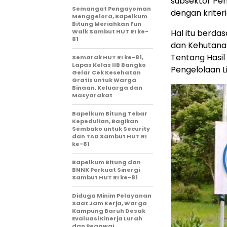
subsektor Pe
Semangat Pengayoman
dengan kriter
Menggelora, Bapelkum
Bitung Meriahkan Fun
Walk Sambut HUT RI ke-
Hal itu berda
81
dan Kehutana
Tentang Hasil
Semarak HUT RI ke-81,
Lapas Kelas IIB Bangko
Pengelolaan L
Gelar Cek Kesehatan
Gratis untuk Warga
Binaan, Keluarga dan
Masyarakat
Bapelkum Bitung Tebar
Kepedulian, Bagikan
Sembako untuk Security
dan TAD Sambut HUT RI
ke-81
Bapelkum Bitung dan
BNNK Perkuat Sinergi
Sambut HUT RI ke-81
Diduga Minim Pelayanan
Saat Jam Kerja, Warga
Kampung Baruh Desak
Evaluasi Kinerja Lurah
dan Pegawai