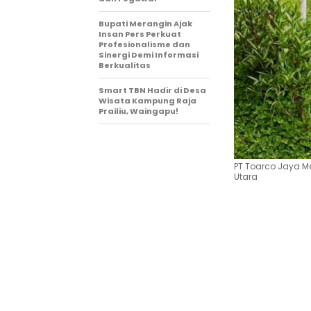
Bupati Merangin Ajak
Insan Pers Perkuat
Profesionalisme dan
Sinergi Demi Informasi
Berkualitas
Smart TBN Hadir di Desa
Wisata Kampung Raja
Prailiu, Waingapu!
PT Toarco Jaya M
Utara