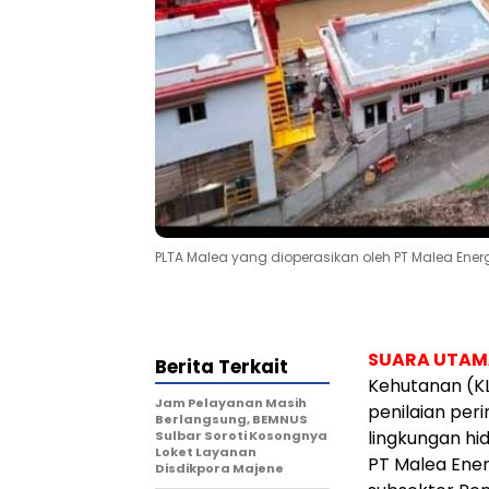
PLTA Malea yang dioperasikan oleh PT Malea Ener
SUARA UTAM
Berita Terkait
Kehutanan (KL
Jam Pelayanan Masih
penilaian per
Berlangsung, BEMNUS
lingkungan hi
Sulbar Soroti Kosongnya
Loket Layanan
PT Malea Ene
Disdikpora Majene