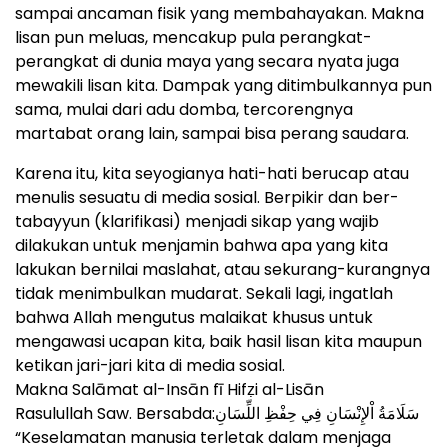
sampai ancaman fisik yang membahayakan. Makna
lisan pun meluas, mencakup pula perangkat-
perangkat di dunia maya yang secara nyata juga
mewakili lisan kita. Dampak yang ditimbulkannya pun
sama, mulai dari adu domba, tercorengnya
martabat orang lain, sampai bisa perang saudara.
Karena itu, kita seyogianya hati-hati berucap atau
menulis sesuatu di media sosial. Berpikir dan ber-
tabayyun (klarifikasi) menjadi sikap yang wajib
dilakukan untuk menjamin bahwa apa yang kita
lakukan bernilai maslahat, atau sekurang-kurangnya
tidak menimbulkan mudarat. Sekali lagi, ingatlah
bahwa Allah mengutus malaikat khusus untuk
mengawasi ucapan kita, baik hasil lisan kita maupun
ketikan jari-jari kita di media sosial.
Makna Salāmat al-Insān fī Hifẓi al-Lisān
Rasulullah Saw. Bersabda:سَلَامَةُ اْلإِنْسَانِ فِي حِفْظِ اللِّسَانِ
“Keselamatan manusia terletak dalam menjaga