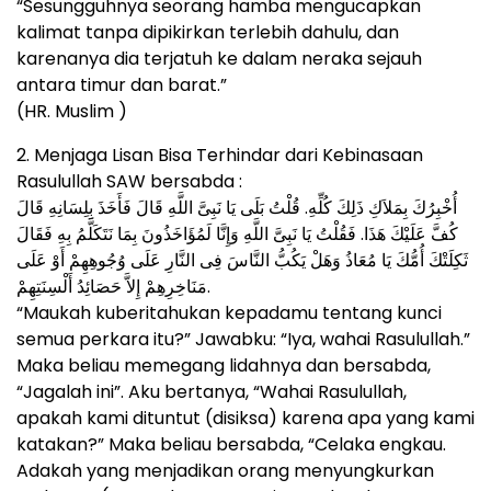
“Sesungguhnya seorang hamba mengucapkan
kalimat tanpa dipikirkan terlebih dahulu, dan
karenanya dia terjatuh ke dalam neraka sejauh
antara timur dan barat.”
(HR. Muslim )
2. Menjaga Lisan Bisa Terhindar dari Kebinasaan
Rasulullah SAW bersabda :
أُخْبِرُكَ بِمَلاَكِ ذَلِكَ كُلِّهِ. قُلْتُ بَلَى يَا نَبِىَّ اللَّهِ قَالَ فَأَخَذَ بِلِسَانِهِ قَالَ
كُفَّ عَلَيْكَ هَذَا. فَقُلْتُ يَا نَبِىَّ اللَّهِ وَإِنَّا لَمُؤَاخَذُونَ بِمَا نَتَكَلَّمُ بِهِ فَقَالَ
ثَكِلَتْكَ أُمُّكَ يَا مُعَاذُ وَهَلْ يَكُبُّ النَّاسَ فِى النَّارِ عَلَى وُجُوهِهِمْ أَوْ عَلَى
مَنَاخِرِهِمْ إِلاَّ حَصَائِدُ أَلْسِنَتِهِمْ.
“Maukah kuberitahukan kepadamu tentang kunci
semua perkara itu?” Jawabku: “Iya, wahai Rasulullah.”
Maka beliau memegang lidahnya dan bersabda,
“Jagalah ini”. Aku bertanya, “Wahai Rasulullah,
apakah kami dituntut (disiksa) karena apa yang kami
katakan?” Maka beliau bersabda, “Celaka engkau.
Adakah yang menjadikan orang menyungkurkan