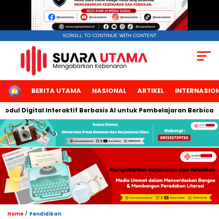
SCROLL TO CONTINUE WITH CONTENT
HOME
BERITA UTAMA
NASIONAL
ARTIKEL
INTERNASIO
igital Interaktif Berbasis AI untuk Pembelajaran Berbicara Baha
/
Home
Pendidikan