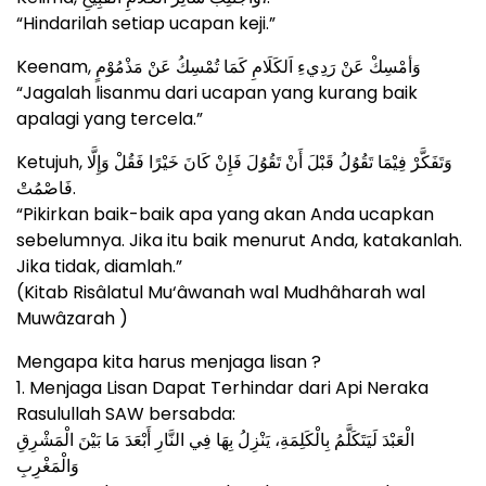
“Hindarilah setiap ucapan keji.”
Keenam, وَأمْسِكْ عَنْ رَدِيءِ اَلكَلَامِ كَمَا تُمْسِكُ عَنْ مَذْمُوْمٍ
“Jagalah lisanmu dari ucapan yang kurang baik
apalagi yang tercela.”
Ketujuh, وَتَفَكَّرْ فِيْمَا تَقُوُلُ قَبْلَ أَنْ تَقُوُلَ فَإِنْ كَانَ خَيْرًا فَقُلْ وَإِلَّا
فَاصْمُتْ.
“Pikirkan baik-baik apa yang akan Anda ucapkan
sebelumnya. Jika itu baik menurut Anda, katakanlah.
Jika tidak, diamlah.”
(Kitab Risâlatul Mu‘âwanah wal Mudhâharah wal
Muwâzarah )
Mengapa kita harus menjaga lisan ?
1. Menjaga Lisan Dapat Terhindar dari Api Neraka
Rasulullah SAW bersabda:
الْعَبْدَ لَيَتَكَلَّمُ بِالْكَلِمَةِ، يَنْزِلُ بِهَا فِي النَّارِ أَبْعَدَ مَا بَيْنَ الْمَشْرِقِ
وَالْمَغْرِبِ