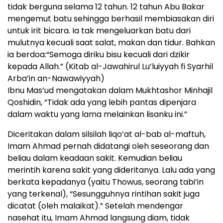
tidak berguna selama 12 tahun. 12 tahun Abu Bakar
mengemut batu sehingga berhasil membiasakan diri
untuk irit bicara. Ia tak mengeluarkan batu dari
mulutnya kecuali saat salat, makan dan tidur. Bahkan
ia berdoa:“Semoga diriku bisu kecuali dari dzikir
kepada Allah.” (Kitab al-Jawahirul Lu’luiyyah fi Syarhil
Arba’in an-Nawawiyyah)
Ibnu Mas’ud mengatakan dalam Mukhtashor Minhajil
Qoshidin, “Tidak ada yang lebih pantas dipenjara
dalam waktu yang lama melainkan lisanku ini.”
Diceritakan dalam silsilah liqo’at al-bab al-maftuh,
Imam Ahmad pernah didatangi oleh seseorang dan
beliau dalam keadaan sakit. Kemudian beliau
merintih karena sakit yang dideritanya. Lalu ada yang
berkata kepadanya (yaitu Thowus, seorang tabi’in
yang terkenal), “Sesungguhnya rintihan sakit juga
dicatat (oleh malaikat).” Setelah mendengar
nasehat itu, Imam Ahmad langsung diam, tidak