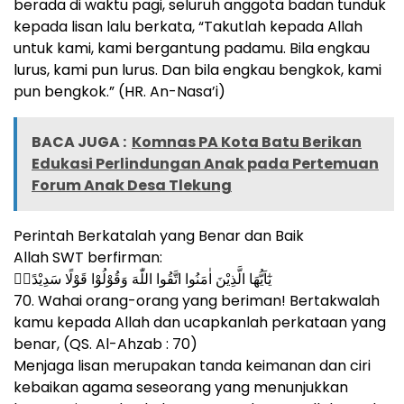
berada di waktu pagi, seluruh anggota badan tunduk
kepada lisan lalu berkata, “Takutlah kepada Allah
untuk kami, kami bergantung padamu. Bila engkau
lurus, kami pun lurus. Dan bila engkau bengkok, kami
pun bengkok.” (HR. An-Nasa’i)
BACA JUGA :
Komnas PA Kota Batu Berikan
Edukasi Perlindungan Anak pada Pertemuan
Forum Anak Desa Tlekung
Perintah Berkatalah yang Benar dan Baik
Allah SWT berfirman:
يٰٓاَيُّهَا الَّذِيْنَ اٰمَنُوا اتَّقُوا اللّٰهَ وَقُوْلُوْا قَوْلًا سَدِيْدًاۙ
70. Wahai orang-orang yang beriman! Bertakwalah
kamu kepada Allah dan ucapkanlah perkataan yang
benar, (QS. Al-Ahzab : 70)
Menjaga lisan merupakan tanda keimanan dan ciri
kebaikan agama seseorang yang menunjukkan