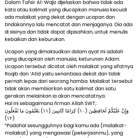
Dalam Tafsir Al-Wajiz dijelaskan bahwa tidak ada
kata atau kalimat yang diucapkan manusia kecuali
ada malaikat yang dekat dengan ucapan dan
tindakannya lalu mencatat dan menjaganya. Dia ada
di sisinya dan tidak dapat dipisahkan, untuk menulis
kebaikan dan keburukan.
Ucapan yang dimaksudkan dalam ayat ini adalah
yang diucapkan oleh manusia, keturunan Adam.
Ucapan tersebut dicatat oleh malaikat yang sifatnya
Roqib dan ‘Atid yaitu senantiasa dekat dan tidak
pernah lepas dari seorang hamba. Malaikat tersebut
tidak akan membiarkan satu kalimat dan satu
gerakan melainkan ia akan mencatatnya.
Hal ini sebagaimana firman Allah SWT,
وَإِنَّ عَلَيْكُمْ لَحَافِظِينَ (١٠) كِرَامًا كَاتِبِينَ (١١) يَعْلَمُونَ مَا تَفْعَلُونَ
(١٢)
“Padahal sesungguhnya bagi kamu ada (malaikat-
malaikat) yang mengawasi (pekerjaanmu), yang