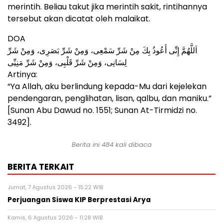
merintih. Beliau takut jika merintih sakit, rintihannya
tersebut akan dicatat oleh malaikat.
DOA
اَللَّهُمَّ إِنِّى أَعُوذُ بِكَ مِنْ شَرِّ سَمْعِى، وَمِنْ شَرِّ بَصَرِى، وَمِنْ شَرِّ
لِسَانِى، وَمِنْ شَرِّ قَلْبِى، وَمِنْ شَرِّ مَنِيِّى
Artinya:
“Ya Allah, aku berlindung kepada-Mu dari kejelekan
pendengaran, penglihatan, lisan, qalbu, dan maniku.”
[Sunan Abu Dawud no. 1551; Sunan At-Tirmidzi no.
3492].
Berita ini
484
kali dibaca
BERITA TERKAIT
Jumat, 7 Agustus 2026 - 15:22 WIB
Perjuangan Siswa KIP Berprestasi Arya
Kamis, 6 Agustus 2026 - 11:28 WIB