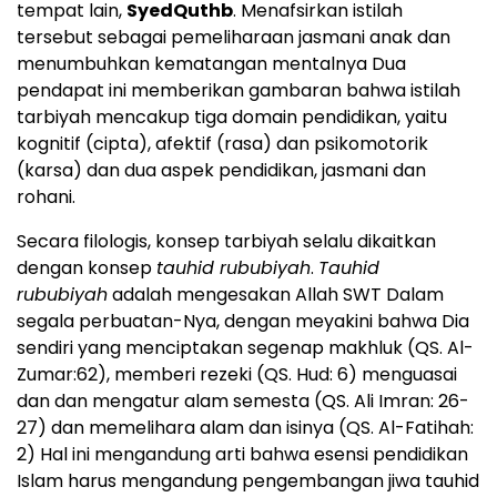
tempat lain,
SyedQuthb
. Menafsirkan istilah
tersebut sebagai pemeliharaan jasmani anak dan
menumbuhkan kematangan mentalnya Dua
pendapat ini memberikan gambaran bahwa istilah
tarbiyah mencakup tiga domain pendidikan, yaitu
kognitif (cipta), afektif (rasa) dan psikomotorik
(karsa) dan dua aspek pendidikan, jasmani dan
rohani.
Secara filologis, konsep tarbiyah selalu dikaitkan
dengan konsep
tauhid rububiyah
.
Tauhid
rububiyah
adalah mengesakan Allah SWT Dalam
segala perbuatan-Nya, dengan meyakini bahwa Dia
sendiri yang menciptakan segenap makhluk (QS. Al-
Zumar:62), memberi rezeki (QS. Hud: 6) menguasai
dan dan mengatur alam semesta (QS. Ali Imran: 26-
27) dan memelihara alam dan isinya (QS. Al-Fatihah:
2) Hal ini mengandung arti bahwa esensi pendidikan
Islam harus mengandung pengembangan jiwa tauhid