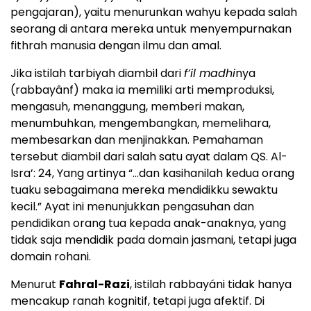
pengajaran), yaitu menurunkan wahyu kepada salah
seorang di antara mereka untuk menyempurnakan
fithrah manusia dengan ilmu dan amal.
Jika istilah tarbiyah diambil dari
f’il madhi
nya
(rabbayânf) maka ia memiliki arti memproduksi,
mengasuh, menanggung, memberi makan,
menumbuhkan, mengembangkan, memelihara,
membesarkan dan menjinakkan. Pemahaman
tersebut diambil dari salah satu ayat dalam QS. Al-
Isra’: 24, Yang artinya “…dan kasihanilah kedua orang
tuaku sebagaimana mereka mendidikku sewaktu
kecil.” Ayat ini menunjukkan pengasuhan dan
pendidikan orang tua kepada anak-anaknya, yang
tidak saja mendidik pada domain jasmani, tetapi juga
domain rohani.
Menurut
Fahral-Razi
, istilah rabbayáni tidak hanya
mencakup ranah kognitif, tetapi juga afektif. Di