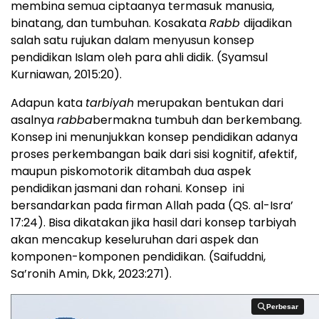
membina semua ciptaanya termasuk manusia,
binatang, dan tumbuhan. Kosakata
Rabb
dijadikan
salah satu rujukan dalam menyusun konsep
pendidikan Islam oleh para ahli didik. (Syamsul
Kurniawan, 2015:20).
Adapun kata
tarbiyah
merupakan bentukan dari
asalnya
rabba
bermakna tumbuh dan berkembang.
Konsep ini menunjukkan konsep pendidikan adanya
proses perkembangan baik dari sisi kognitif, afektif,
maupun piskomotorik ditambah dua aspek
pendidikan jasmani dan rohani. Konsep ini
bersandarkan pada firman Allah pada (QS. al-Isra’
17:24). Bisa dikatakan jika hasil dari konsep tarbiyah
akan mencakup keseluruhan dari aspek dan
komponen-komponen pendidikan. (Saifuddni,
Sa’ronih Amin, Dkk, 2023:271).
Perbesar
Perbesar