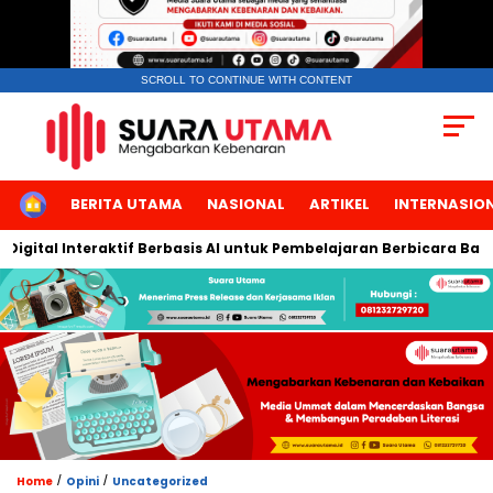
SCROLL TO CONTINUE WITH CONTENT
HOME
BERITA UTAMA
NASIONAL
ARTIKEL
INTERNASIO
eraktif Berbasis AI untuk Pembelajaran Berbicara Bahasa Arab
/
/
Home
Opini
Uncategorized