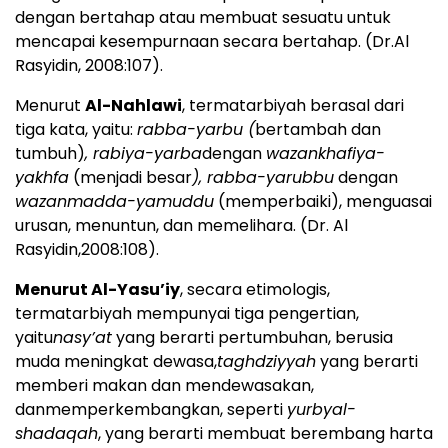
dengan bertahap atau membuat sesuatu untuk
mencapai kesempurnaan secara bertahap. (Dr.Al
Rasyidin, 2008:107).
Menurut
A
l-Nahlawi
, termatarbiyah berasal dari
tiga kata, yaitu:
rabba-yarbu
(
bertambah dan
tumbuh)
,
rabiya-yarba
dengan
wazankhafiya-
yakhfa
(menjadi besar
),
rabba-yarubbu
dengan
wazanmadda-yamuddu
(memperbaiki), menguasai
urusan, menuntun, dan memelihara. (Dr. Al
Rasyidin,2008:108).
Menurut
A
l-Yasu’iy
, secara etimologis,
termatarbiyah mempunyai tiga pengertian,
yaitu
nasy’at
yang berarti pertumbuhan, berusia
muda meningkat dewasa,
taghdziyyah
yang berarti
memberi makan dan mendewasakan,
danmemperkembangkan, seperti
yurbyal-
shadaqah
, yang berarti membuat berembang harta