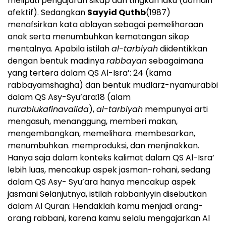
meliputi pengajaran sikap dan tingkah laku (domain
afektif). Sedangkan
Sayyid Quthb
(1987)
menafsirkan kata ablayan sebagai pemeliharaan
anak serta menumbuhkan kematangan sikap
mentalnya. Apabila istilah
al-tarbiyah
diidentikkan
dengan bentuk madinya
rabbayan
sebagaimana
yang tertera dalam QS Al-Isra’: 24 (kama
rabbayamshagha) dan bentuk mudlarz-nyamurabbi
dalam QS Asy-Syu’ara:18 (alam
nurablukafinavalida
),
al-tarbiyah
mempunyai arti
mengasuh, menanggung, memberi makan,
mengembangkan, memelihara. membesarkan,
menumbuhkan. memproduksi, dan menjinakkan.
Hanya saja dalam konteks kalimat dalam QS Al-Isra’
lebih luas, mencakup aspek jasman-rohani, sedang
dalam QS Asy- Syu’ara hanya mencakup aspek
jasmani Selanjutnya, istilah rabbaniyyin disebutkan
dalam Al Quran: Hendaklah kamu menjadi orang-
orang rabbani, karena kamu selalu mengajarkan Al