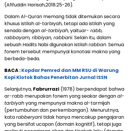
(Afifuddin Harisah,2018:25-26).
Dalam Al-Quran memang tidak ditemukan secara
khusus istilah al-tarbiyah, tetapi ada istilah yang
senada dengan
al-tarbiyah
, yaitu
ar- rabb,
rabbayam, ribbiyan, rabbani
. Selain itu, dalam
sebuah Hadits Nabi digunakan istilah
rabban
. Semua
fonem tersebut mempunyai konotasi makna yang
berbeda-beda.
BACA :
Kopdar Pemred dan MM RSU di Warung
Kopi Klotok Bahas Penerbitan Jurnal ISSN
Selanjutnya,
Fabrurrazi
(1978) berpendapat bahwa
ar-rabb merupakan fonem yang seakar dengan
al-
tarbiyah
yang mempunyai makna al-tarmijah
(pertumbuhan dan perkembangan). Menurutnya,
kata
rabberyani
tidak hanya mencakup pengajaran
yang bersifat ucapan (domain kognitif), tetapi juga