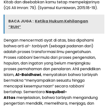
Kitab dan disebabkan kamu tetap mempelajarinya
(QS Ali Imran: 79). (Syamsul Kurniawan, 2015:18-19).
BACA JUGA :
Ketika Hukum Kehilangan
“RUH”
Dengan mencermati ayat di atas, bisa dipahami
bahwa arti
al
–
tarbiyah
(sebagai padanan dari)
adalah proses transformasi ilmu pengetahuan.
Proses
rabbani
bermula dari proses pengenalan,
hapulan, dan ingatan yang belum menjangkau
proses pemahaman dan penalaran. Ahli pendidikan
Islam,
Al-Baidhawi
, menyatakan bahwa tarbiyah
bermakna “menyampaikan sesuatu hingga
mencapai kesempurnaan” secara
rabbani
bertahap. Sementara
Naquibal-
Attas
menjelaskan, bahwa tarbiyah mengandung
pengertian mendidik, memelihara, menjaga, dan