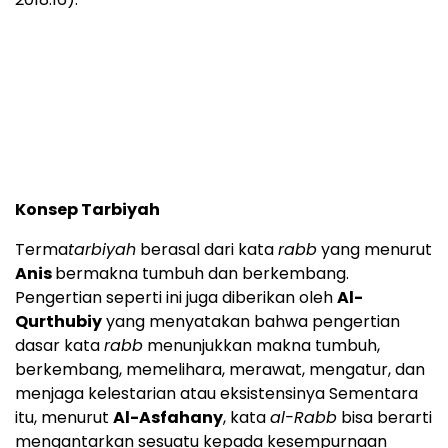
Konsep Tarbiyah
Terma
tarbiyah
berasal dari kata
rabb
yang menurut
Anis
bermakna tumbuh dan berkembang.
Pengertian seperti ini juga diberikan oleh
A
l-
Qurthubiy
yang menyatakan bahwa pengertian
dasar kata
rabb
menunjukkan makna tumbuh,
berkembang, memelihara, merawat, mengatur, dan
menjaga kelestarian atau eksistensinya Sementara
itu, menurut
A
l-Asfahany
, kata
al-Rabb
bisa berarti
mengantarkan sesuatu kepada kesempurnaan