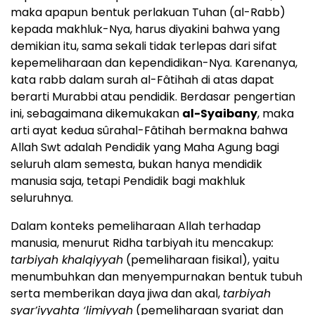
maka apapun bentuk perlakuan Tuhan (al-Rabb)
kepada makhluk-Nya, harus diyakini bahwa yang
demikian itu, sama sekali tidak terlepas dari sifat
kepemeliharaan dan kependidikan-Nya. Karenanya,
kata rabb dalam surah al-Fâtihah di atas dapat
berarti Murabbi atau pendidik. Berdasar pengertian
ini, sebagaimana dikemukakan
al-Syaibany
, maka
arti ayat kedua sûrahal-Fâtihah bermakna bahwa
Allah Swt adalah Pendidik yang Maha Agung bagi
seluruh alam semesta, bukan hanya mendidik
manusia saja, tetapi Pendidik bagi makhluk
seluruhnya.
Dalam konteks pemeliharaan Allah terhadap
manusia, menurut Ridha tarbiyah itu mencakup
:
tarbiyah khalqiyyah
(pemeliharaan fisikal), yaitu
menumbuhkan dan menyempurnakan bentuk tubuh
serta memberikan daya jiwa dan akal,
tarbiyah
syar’iyyahta ‘limiyyah
(pemeliharaan syariat dan