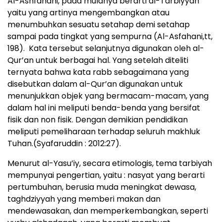
Al-Ashfahani, pada mulanya berarti al-Tarbiyyah
yaitu yang artinya mengembangkan atau
menumbuhkan sesuatu setahap demi setahap
sampai pada tingkat yang sempurna (Al-Asfahani,tt,
198). Kata tersebut selanjutnya digunakan oleh al-
Qur’an untuk berbagai hal. Yang setelah diteliti
ternyata bahwa kata rabb sebagaimana yang
disebutkan dalam al-Qur’an digunakan untuk
menunjukkan objek yang bermacam-macam, yang
dalam hal ini meliputi benda-benda yang bersifat
fisik dan non fisik. Dengan demikian pendidikan
meliputi pemeliharaan terhadap seluruh makhluk
Tuhan.(Syafaruddin : 2012:27).
Menurut al-Yasu’iy, secara etimologis, tema tarbiyah
mempunyai pengertian, yaitu : nasyat yang berarti
pertumbuhan, berusia muda meningkat dewasa,
taghdziyyah yang memberi makan dan
mendewasakan, dan memperkembangkan, seperti