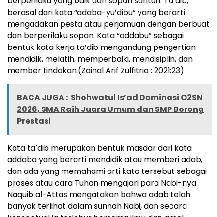
berperilaku yang baik dan sopan santun. Ta’dib,
berasal dari kata “adaba-yu’dibu” yang berarti
mengadakan pesta atau perjamuan dengan berbuat
dan berperilaku sopan. Kata “addabu” sebagai
bentuk kata kerja ta’dib mengandung pengertian
mendidik, melatih, memperbaiki, mendisiplin, dan
member tindakan.(Zainal Arif Zulfitria : 2021:23)
BACA JUGA :
Shohwatul Is’ad Dominasi O2SN
2026, SMA Raih Juara Umum dan SMP Borong
Prestasi
Kata ta’dib merupakan bentuk masdar dari kata
addaba yang berarti mendidik atau memberi adab,
dan ada yang memahami arti kata tersebut sebagai
proses atau cara Tuhan mengajari para Nabi-nya.
Naquib al-Attas mengatakan bahwa adab telah
banyak terlihat dalam sunnah Nabi, dan secara