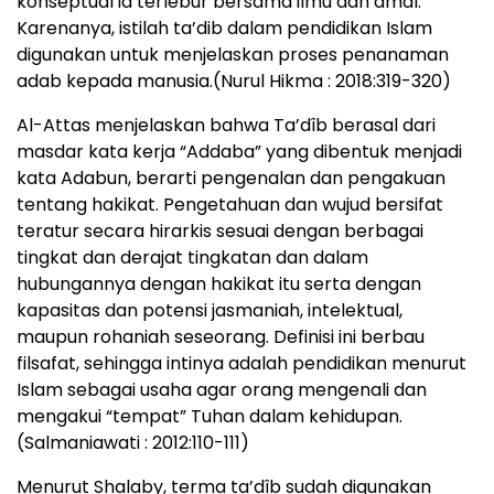
konseptual ia terlebur bersama ilmu dan amal.
Karenanya, istilah ta’dib dalam pendidikan Islam
digunakan untuk menjelaskan proses penanaman
adab kepada manusia.(Nurul Hikma : 2018:319-320)
Al-Attas menjelaskan bahwa Ta’dîb berasal dari
masdar kata kerja “Addaba” yang dibentuk menjadi
kata Adabun, berarti pengenalan dan pengakuan
tentang hakikat. Pengetahuan dan wujud bersifat
teratur secara hirarkis sesuai dengan berbagai
tingkat dan derajat tingkatan dan dalam
hubungannya dengan hakikat itu serta dengan
kapasitas dan potensi jasmaniah, intelektual,
maupun rohaniah seseorang. Definisi ini berbau
filsafat, sehingga intinya adalah pendidikan menurut
Islam sebagai usaha agar orang mengenali dan
mengakui “tempat” Tuhan dalam kehidupan.
(Salmaniawati : 2012:110-111)
Menurut Shalaby, terma ta’dîb sudah digunakan