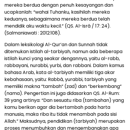
mereka berdua dengan penuh kesayangan dan
ucapkanlah: “wahai Tuhanku, kasihilah mereka
keduanya, sebagaimana mereka berdua telah
mendidik aku waktu kecil.” (QS. Al-Isrâ / 17: 24).
(Salmaniawati : 2012:108).
Dalam leksikologi Al-Qur’an dan Sunnah tidak
ditemukan istilah al-tarbiyah, namun ada beberapa
istilah kunci yang seakar dengannya, yaitu al-rabb,
rabbayani, nurabbi, yurbi, dan rabbani. Dalam kamus
bahasa Arab, kata al-tarbiyah memiliki tiga akar
kebahasaan, yaitu: Rabbâ, yurabbi, tarbiyah yang
memiliki makna “tambah” (zad) dan “berkembang”
(nama). Pengertian ini juga didasarkan QS. Al-Rum:
39 yang artinya: “Dan sesuatu riba (tambahan) yang
kamu berikan agar dia bertambah pada harta
manusia, maka riba itu tidak menambah pada sisi
Allah.” Maksudnya, pendidikan (tarbiyah) merupakan
proses menumbuhkan dan mengembangkan apa