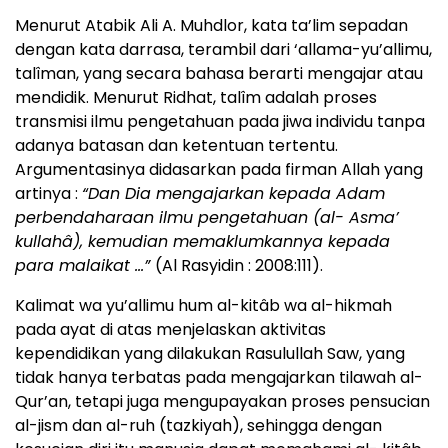
Menurut Atabik Ali A. Muhdlor, kata ta’lim sepadan
dengan kata darrasa, terambil dari ‘allama-yu’allimu,
talîman, yang secara bahasa berarti mengajar atau
mendidik. Menurut Ridhat, talîm adalah proses
transmisi ilmu pengetahuan pada jiwa individu tanpa
adanya batasan dan ketentuan tertentu.
Argumentasinya didasarkan pada firman Allah yang
artinya :
“Dan Dia mengajarkan kepada Adam
perbendaharaan ilmu pengetahuan (al- Asma’
kullahâ), kemudian memaklumkannya kepada
para malaikat …”
(Al Rasyidin : 2008:111).
Kalimat wa yu’allimu hum al-kitâb wa al-hikmah
pada ayat di atas menjelaskan aktivitas
kependidikan yang dilakukan Rasulullah Saw, yang
tidak hanya terbatas pada mengajarkan tilawah al-
Qur’an, tetapi juga mengupayakan proses pensucian
al-jism dan al-ruh (tazkiyah), sehingga dengan