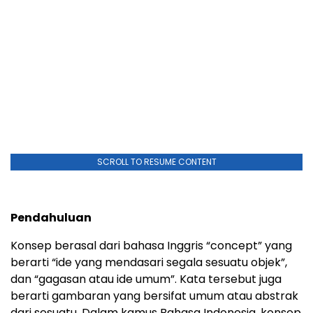
SCROLL TO RESUME CONTENT
P
endahuluan
Konsep berasal dari bahasa Inggris “concept” yang
berarti “ide yang mendasari segala sesuatu objek”,
dan “gagasan atau ide umum”. Kata tersebut juga
berarti gambaran yang bersifat umum atau abstrak
dari sesuatu. Dalam kamus Bahasa Indonesia, konsep