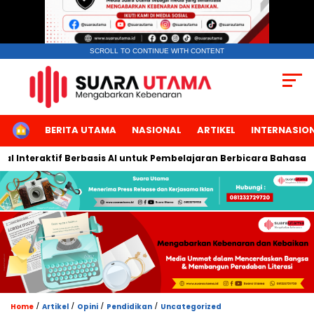
SCROLL TO CONTINUE WITH CONTENT
HOME
BERITA UTAMA
NASIONAL
ARTIKEL
INTERNASIO
aktif Berbasis AI untuk Pembelajaran Berbicara Bahasa Arab
/
/
/
/
Home
Artikel
Opini
Pendidikan
Uncategorized