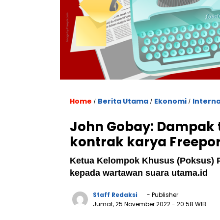
Home
Berita Utama
Ekonomi
Interna
/
/
/
John Gobay: Dampak t
kontrak karya Freepor
Ketua Kelompok Khusus (Poksus) P
kepada wartawan suara utama.id
Staff Redaksi
- Publisher
Jumat, 25 November 2022
- 20:58 WIB