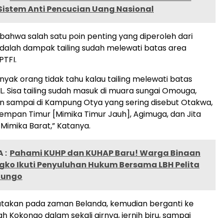
Sistem Anti Pencucian Uang Nasional
 bahwa salah satu poin penting yang diperoleh dari
alah dampak tailing sudah melewati batas area
PTFI.
nyak orang tidak tahu kalau tailing melewati batas
. Sisa tailing sudah masuk di muara sungai Omouga,
n sampai di Kampung Otya yang sering disebut Otakwa,
mpan Timur [Mimika Timur Jauh], Agimuga, dan Jita
 Mimika Barat,” Katanya.
 :
Pahami KUHP dan KUHAP Baru! Warga Binaan
gko Ikuti Penyuluhan Hukum Bersama LBH Pelita
Bungo
akan pada zaman Belanda, kemudian berganti ke
h Kokonao dalam sekali airnya, jernih biru, sampai