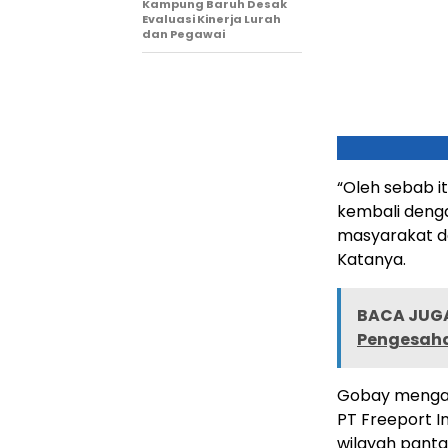
Kampung Baruh Desak
Evaluasi Kinerja Lurah
dan Pegawai
“Oleh sebab it
kembali denga
masyarakat da
Katanya.
BACA JUGA
Pengesaha
Gobay mengat
PT Freeport In
wilayah panta