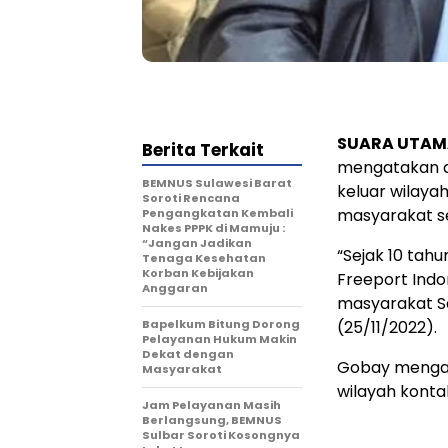
SUARA UTAM
Berita Terkait
mengatakan da
BEMNUS Sulawesi Barat
keluar wilay
Soroti Rencana
masyarakat s
Pengangkatan Kembali
Nakes PPPK di Mamuju :
“Jangan Jadikan
“Sejak 10 tahu
Tenaga Kesehatan
Korban Kebijakan
Freeport Ind
Anggaran
masyarakat Se
Bapelkum Bitung Dorong
(25/11/2022).
Pelayanan Hukum Makin
Dekat dengan
Gobay mengat
Masyarakat
wilayah konta
Jam Pelayanan Masih
Berlangsung, BEMNUS
Sulbar Soroti Kosongnya