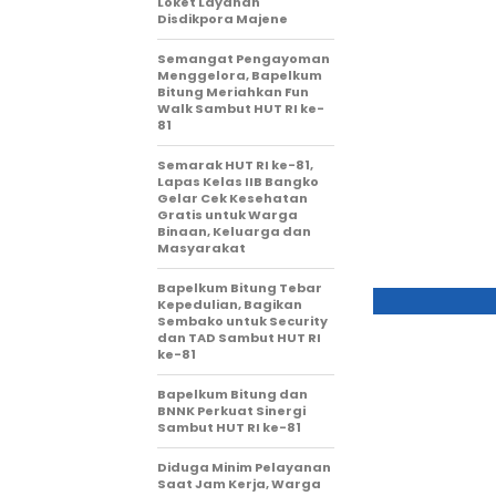
Loket Layanan
Disdikpora Majene
Semangat Pengayoman
Menggelora, Bapelkum
Bitung Meriahkan Fun
Walk Sambut HUT RI ke-
81
Semarak HUT RI ke-81,
Lapas Kelas IIB Bangko
Gelar Cek Kesehatan
Gratis untuk Warga
Binaan, Keluarga dan
Masyarakat
Bapelkum Bitung Tebar
Kepedulian, Bagikan
Sembako untuk Security
dan TAD Sambut HUT RI
ke-81
Bapelkum Bitung dan
BNNK Perkuat Sinergi
Sambut HUT RI ke-81
Diduga Minim Pelayanan
Saat Jam Kerja, Warga