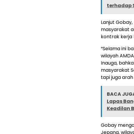
terhadap 
Lanjut Gobay,
masyarakat ad
kontrak kerja 
“Selama ini ba
wilayah AMDAL
Inauga, bahka
masyarakat Se
tapi juga arah
BACA JUGA
Lapas Ban
Keadilan 
Gobay mengat
Jepang, wilaya