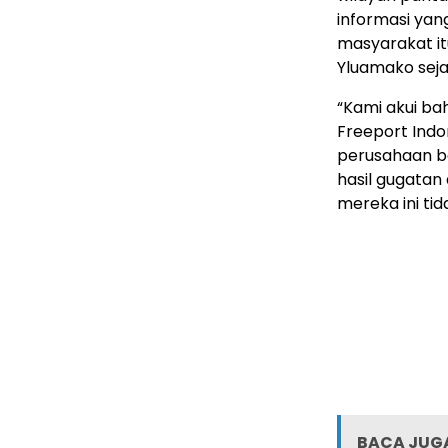
informasi ya
masyarakat it
Yluamako seja
“Kami akui ba
Freeport Indo
perusahaan be
hasil gugatan
mereka ini ti
BACA JUGA