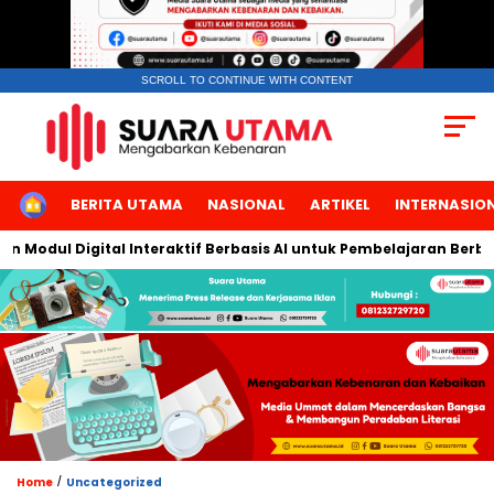
SCROLL TO CONTINUE WITH CONTENT
HOME
BERITA UTAMA
NASIONAL
ARTIKEL
INTERNASIO
dul Digital Interaktif Berbasis AI untuk Pembelajaran Berbicara
/
Home
Uncategorized