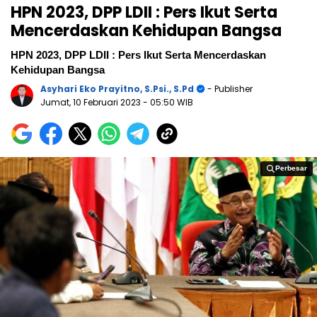
HPN 2023, DPP LDII : Pers Ikut Serta
Mencerdaskan Kehidupan Bangsa
HPN 2023, DPP LDII : Pers Ikut Serta Mencerdaskan
Kehidupan Bangsa
Asyhari Eko Prayitno, S.Psi., S.Pd
- Publisher
Jumat, 10 Februari 2023
- 05:50 WIB
Perbesar
Perbesar