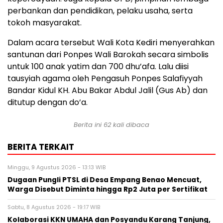
perbankan dan pendidikan, pelaku usaha, serta
tokoh masyarakat.
Dalam acara tersebut Wali Kota Kediri menyerahkan
santunan dari Ponpes Wali Barokah secara simbolis
untuk 100 anak yatim dan 700 dhu’afa. Lalu diisi
tausyiah agama oleh Pengasuh Ponpes Salafiyyah
Bandar Kidul KH. Abu Bakar Abdul Jalil (Gus Ab) dan
ditutup dengan do’a.
Berita ini
62
kali dibaca
BERITA TERKAIT
Minggu, 9 Agustus 2026 - 13:13 WIB
Dugaan Pungli PTSL di Desa Empang Benao Mencuat,
Warga Disebut Diminta hingga Rp2 Juta per Sertifikat
Sabtu, 8 Agustus 2026 - 19:17 WIB
Kolaborasi KKN UMAHA dan Posyandu Karang Tanjung,