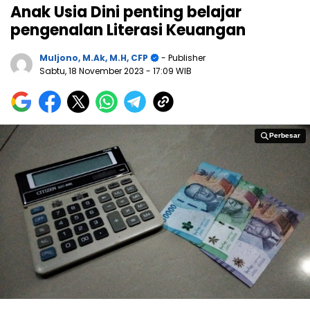
Anak Usia Dini penting belajar
pengenalan Literasi Keuangan
Muljono, M.Ak, M.H, CFP
- Publisher
Sabtu, 18 November 2023
- 17:09 WIB
Perbesar
Perbesar