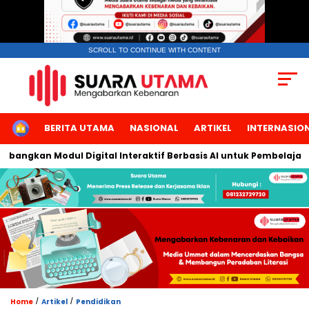
SCROLL TO CONTINUE WITH CONTENT
HOME
BERITA UTAMA
NASIONAL
ARTIKEL
INTERNASIO
angkan Modul Digital Interaktif Berbasis AI untuk Pembelajaran 
/
/
Home
Artikel
Pendidikan