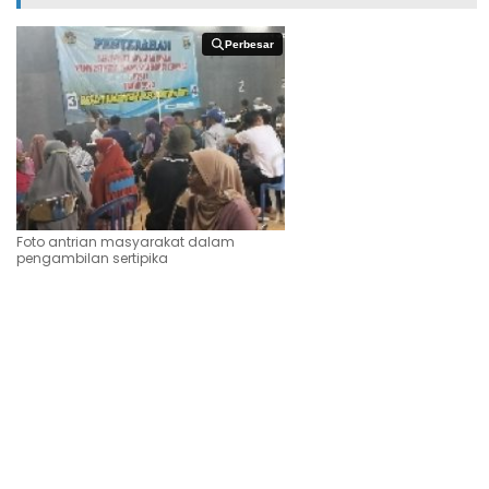
Perbesar
Perbesar
Foto antrian masyarakat dalam
pengambilan sertipika