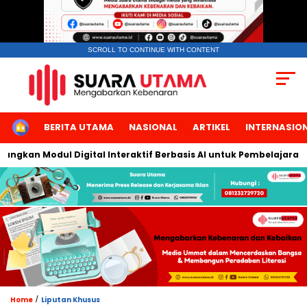
SCROLL TO CONTINUE WITH CONTENT
HOME
BERITA UTAMA
NASIONAL
ARTIKEL
INTERNASIO
gkan Modul Digital Interaktif Berbasis AI untuk Pembelajaran Be
/
Home
Liputan Khusus