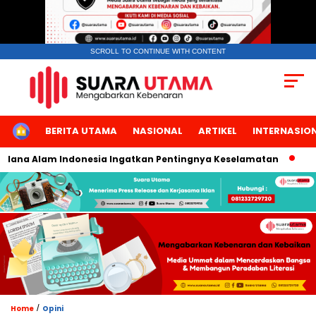
SCROLL TO CONTINUE WITH CONTENT
HOME
BERITA UTAMA
NASIONAL
ARTIKEL
INTERNASIO
Indonesia Ingatkan Pentingnya Keselamatan
Saudi Edu Expo
/
Home
Opini