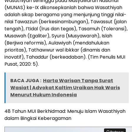
Wasathiyah sehingga pada Musyawarah Nasional
(MUNAS) ke-IX dikonsepkanlah bahwa Wasathiyah
adalah sikap beragama yang menjunjung tinggi nilai-
nilai Tawazzun (berkesinambungan), Tawassut (jalan
tengah), I’tidal (lrus dan tegas), Tasamuh (Toleransi),
Musawah (Egaliter), Syura (Musyawarah), Islah
(Berjiwa reformis), Aulawiyah (mendahulukan
prioritas), Tathawwur wal ibkkar (dinamis dan
inovatif), Tahaddur (berkeadaban). (Tim Penulis MUI
Pusat, 2020: 5).
BACA JUGA :
Harta Warisan Tanpa Surat
Wasiat | Advokat Kaltim Uraikan Hak Waris
Menurut Hukum Indonesia
48 Tahun MUI Berkhidmad: Menuju Islam Wasathiyah
dalam Bingkai Keberagaman
Perbesar
Perbesar