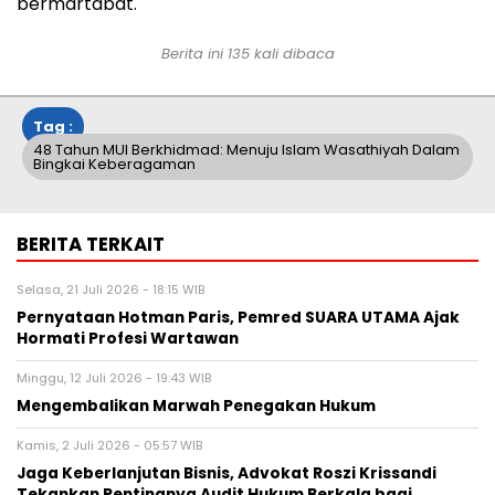
bermartabat.
Berita ini
135
kali dibaca
Tag :
48 Tahun MUI Berkhidmad: Menuju Islam Wasathiyah Dalam
Bingkai Keberagaman
BERITA TERKAIT
Selasa, 21 Juli 2026 - 18:15 WIB
Pernyataan Hotman Paris, Pemred SUARA UTAMA Ajak
Hormati Profesi Wartawan
Minggu, 12 Juli 2026 - 19:43 WIB
Mengembalikan Marwah Penegakan Hukum
Kamis, 2 Juli 2026 - 05:57 WIB
Jaga Keberlanjutan Bisnis, Advokat Roszi Krissandi
Tekankan Pentingnya Audit Hukum Berkala bagi