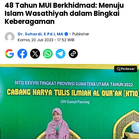
48 Tahun MUI Berkhidmad: Menuju
Islam Wasathiyah dalam Bingkai
Keberagaman
Dr. Suhardi, S.Pd.I, MA
- Publisher
Kamis, 20 Juli 2023
- 17:52 WIB
Perbesar
Perbesar